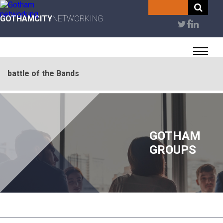
Skip
to
GOTHAMCITY
NETWORKING
User
main
content
account
menu
battle of the Bands
GOTHAM
GROUPS