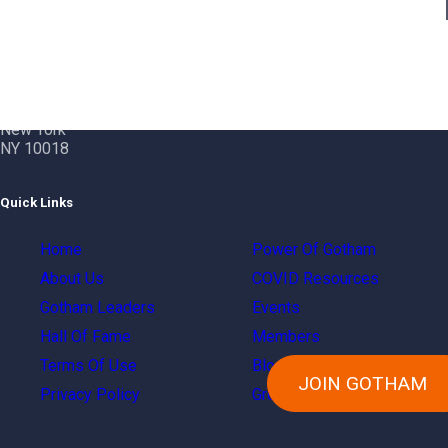
Contact Info
Gotham City Networking, Inc.
1350 Broadway – 11th Floor
New York
NY 10018
Quick Links
Home
Power Of Gotham
About Us
COVID Resources
Gotham Leaders
Events
Hall Of Fame
Members
Terms Of Use
Blog
JOIN GOTHAM
Privacy Policy
Groups