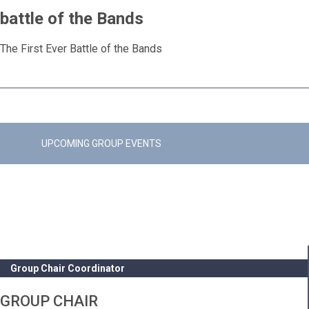
battle of the Bands
The First Ever Battle of the Bands
Доступні також різні варіанти, серед яких
мікрокредит
онлайн
. Він орієнтований на невеликі суми, які
допомагають закрити термінові фінансові питання.
Простота оформлення робить цей продукт надзвичайно
популярним серед клієнтів.
UPCOMING GROUP EVENTS
Group Chair Coordinator
GROUP CHAIR